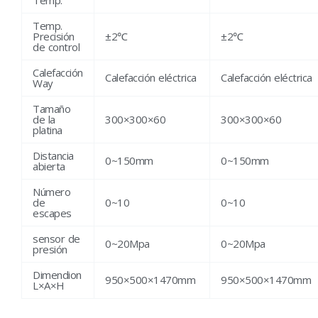
Temp.
Precisión
±2℃
±2℃
de control
Calefacción
Calefacción eléctrica
Calefacción eléctrica
Way
Tamaño
de la
300×300×60
300×300×60
platina
Distancia
0~150mm
0~150mm
abierta
Número
de
0~10
0~10
escapes
sensor de
0~20Mpa
0~20Mpa
presión
Dimendion
950×500×1470mm
950×500×1470mm
L×A×H