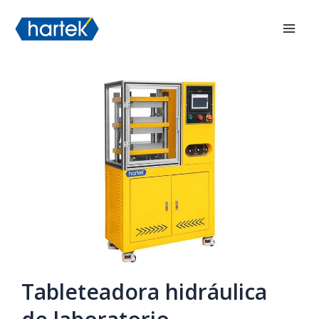
Ir
搜索
Men
al
princ
contenido
Tableteadora hidráulica