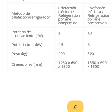
Calefacción
Calefacción
eléctrica /
eléctrica /
Método de
Refrigeración
Refrigeración
calefacción/refrigeración
por aire
por aire
comprimido
comprimido
Potencia de
3
5.5
accionamiento (kW)
Potencia total (kW)
4.5
6
Peso (kg)
290
320
1250 x 690
1350 x 690
Dimensiones (mm)
x 1350
x 1350