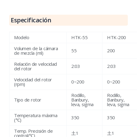
Especificación
Modelo
HTK-55
HTK-200
Volumen de la cámara
55
200
de mezcla (ml)
Relación de velocidad
2:03
2:03
del rotor
Velocidad del rotor
0~200
0~200
(rpm)
Rodillo,
Rodillo,
Tipo de rotor
Banbury,
Banbury,
leva, sigma
leva, sigma
Temperatura máxima
350
350
(℃)
Temp. Precisión de
土1
土1
control(℃)