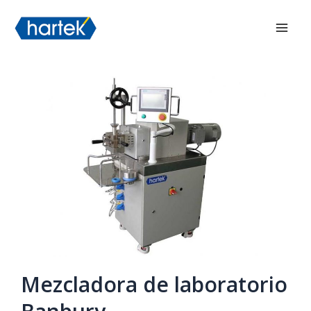
Ir
搜索
Men
al
princ
contenido
Mezcladora de laboratorio