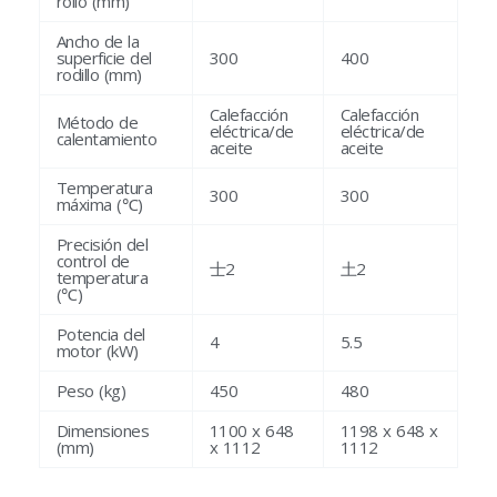
rollo (mm)
Ancho de la
superficie del
300
400
rodillo (mm)
Calefacción
Calefacción
Método de
eléctrica/de
eléctrica/de
calentamiento
aceite
aceite
Temperatura
300
300
máxima (℃)
Precisión del
control de
士2
土2
temperatura
(℃)
Potencia del
4
5.5
motor (kW)
Peso (kg)
450
480
Dimensiones
1100 x 648
1198 x 648 x
(mm)
x 1112
1112