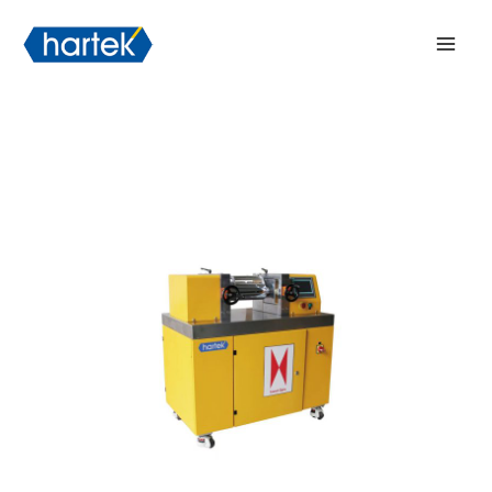
Ir
搜索
Men
al
princ
contenido