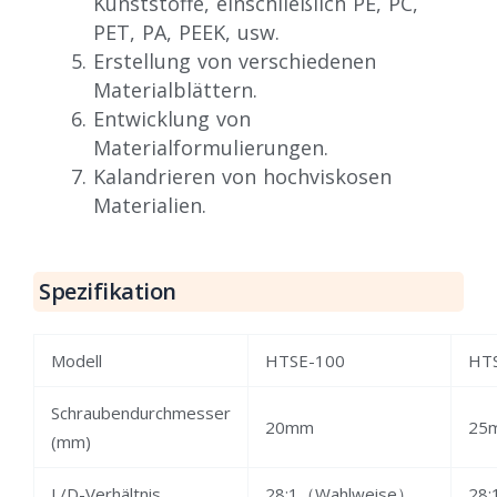
Kunststoffe, einschließlich PE, PC,
PET, PA, PEEK, usw.
Erstellung von verschiedenen
Materialblättern.
Entwicklung von
Materialformulierungen.
Kalandrieren von hochviskosen
Materialien.
Spezifikation
Modell
HTSE-100
HT
Schraubendurchmesser
20mm
25
(mm)
L/D-Verhältnis
28:1（Wahlweise）
28