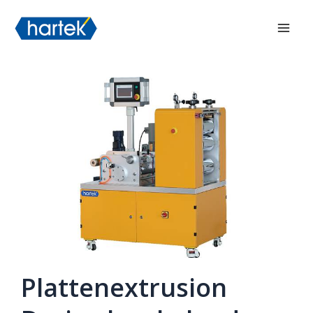
Zum
搜索
Hau
Inhalt
springen
Plattenextrusion