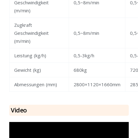
Geschwindigkeit
0,5~8m/min
0,5
(m/min)
Zugkraft
Geschwindigkeit
0,5~8m/min
0,5
(m/min)
Leistung (kg/h)
0,5-3kg/h
0,5
Gewicht (kg)
680kg
720
Abmessungen (mm)
2800×1120×1660mm
28
Video