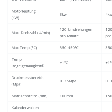
Motorleistung
3kw
4k
(kW)
120 Umdrehungen
120
Max. Drehzahl (U/min)
pro Minute
pro
Max.Temp.(°C)
350-450℃
35
Temp.
±1℃
±1
Regelgenauigkeit©
Druckmessbereich
0~35Mpa
0~
(Mpa)
Matrizenbreite (mm)
100mm
15
Kalanderwalzen