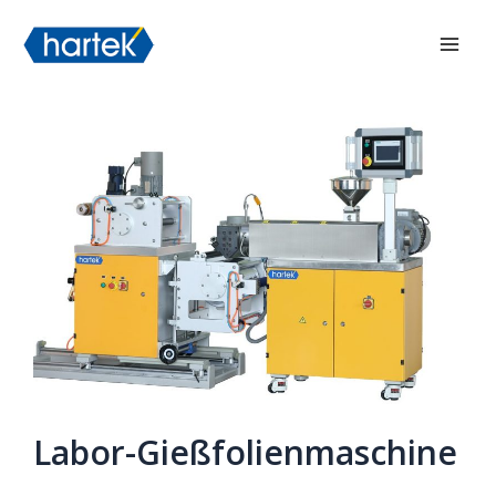
Zum
搜索
Hau
Inhalt
springen
Labor-Gießfolienmaschine