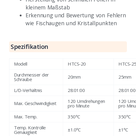
kleinem Maßstab
Erkennung und Bewertung von Fehlern
wie Fischaugen und Kristallpunkten
Spezifikation
Modell
HTCS-20
HTCS-2
Durchmesser der
20mm
25mm
Schraube
L/D-Verhältnis
28:01:00
28:01:00
120 Umdrehungen
120 Umd
Max. Geschwindigkeit
pro Minute
pro Minu
Max. Temp.
350℃
350℃
Temp. Kontrolle
±1.0℃
±1℃
Genauigkeit