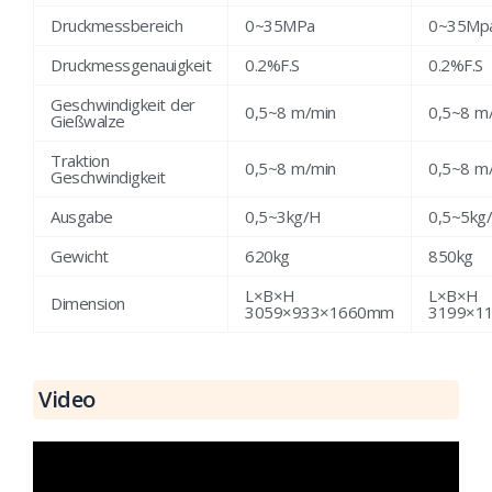
Druckmessbereich
0~35MPa
0~35Mp
Druckmessgenauigkeit
0.2%F.S
0.2%F.S
Geschwindigkeit der
0,5~8 m/min
0,5~8 m
Gießwalze
Traktion
0,5~8 m/min
0,5~8 m
Geschwindigkeit
Ausgabe
0,5~3kg/H
0,5~5kg
Gewicht
620kg
850kg
L×B×H
L×B×H
Dimension
3059×933×1660mm
3199×1
Video