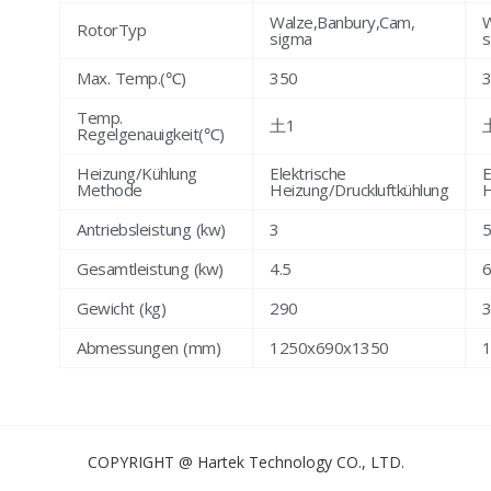
Walze,Banbury,Cam,
W
RotorTyp
sigma
s
Max. Temp.(℃)
350
Temp.
土1
Regelgenauigkeit(℃)
Heizung/Kühlung
Elektrische
E
Methode
Heizung/Druckluftkühlung
H
Antriebsleistung (kw)
3
5
Gesamtleistung (kw)
4.5
Gewicht (kg)
290
Abmessungen (mm)
1250x690x1350
COPYRIGHT @ Hartek Technology CO., LTD.