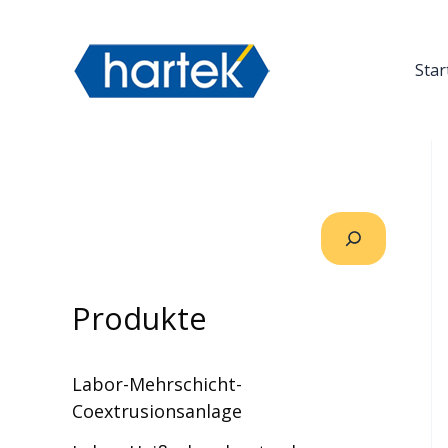
Zum
搜索
Inhalt
springen
Star
Produkte
Labor-Mehrschicht-
Coextrusionsanlage