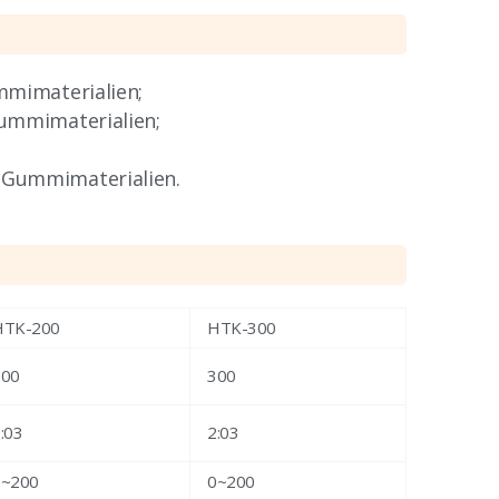
mmimaterialien;
Gummimaterialien;
 Gummimaterialien.
HTK-200
HTK-300
200
300
:03
2:03
0~200
0~200