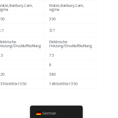
alze,Banbury,Cam,
Walze,Banbury,Cam,
igma
sigma
350
350
土1
士1
lektrische
Elektrische
eizung/Druckluftkühlung
Heizung/Druckluftkühlung
.5
7.5
6
8
320
380
1350x690x1350
1480x690x1350
German