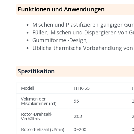
Funktionen und Anwendungen
Mischen und Plastifizieren gängiger Gu
Füllen, Mischen und Dispergieren von 
Gummiformel-Design;
Übliche thermische Vorbehandlung von
Spezifikation
Modell
HTK-55
Volumen der
55
Mischkammer (ml)
Rotor-Drehzahl-
2:03
2
Verhältnis
Rotordrehzahl (U/min)
0~200