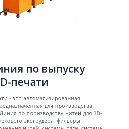
иния по выпуску
3D-печати
ати - это автоматизированная
редназначенная для производства
 Линия по производству нитей для 3D-
екового экструдера, фильеры,
ранения нитей, системы тяги, системы