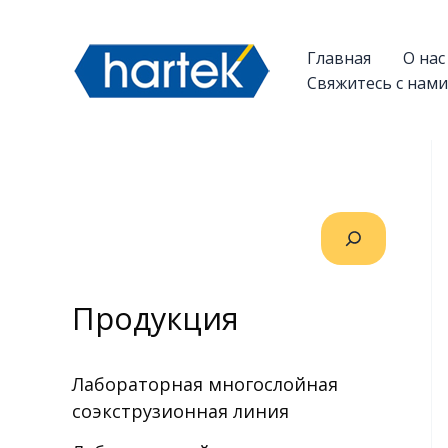
Перейти
搜索
к
Главная
О нас
содержимому
Свяжитесь с нами
Продукция
Лабораторная многослойная
соэкструзионная линия