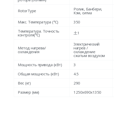
Ролик, Банбери,
RotorType
Кэм, сигма
Макс. Температура (℃)
350
Температура. Точность
土1
контроля(℃)
Электрический
Метод нагрева/
нагрев /
охлаждения
охлаждение
сжатым воздухом
Мощность привода (кВт)
3
Общая мощность (кВт)
4.5
Вес (кг)
290
Размер (мм)
1250x690x1350