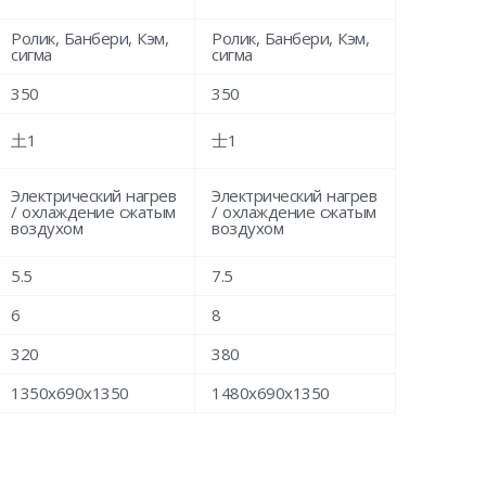
Ролик, Банбери, Кэм,
Ролик, Банбери, Кэм,
сигма
сигма
350
350
土1
士1
Электрический нагрев
Электрический нагрев
/ охлаждение сжатым
/ охлаждение сжатым
воздухом
воздухом
5.5
7.5
6
8
320
380
1350x690x1350
1480x690x1350