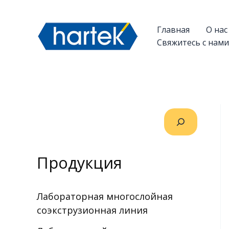
Перейти
搜
к
索
Главная
О нас
содержимому
Свяжитесь с нами
Продукция
Лабораторная многослойная
соэкструзионная линия