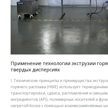
Применение технологии экструзии горя
твердых дисперсиях
I. Технические принципы и преимущества экструз
горячего расплава (HME) использует термодинам
транспортировки, сдвига, расплавления и смеши
ингредиентов (API), полимерных носителей и фу
нагретой бочке с помощью взаимозаменяемых шне