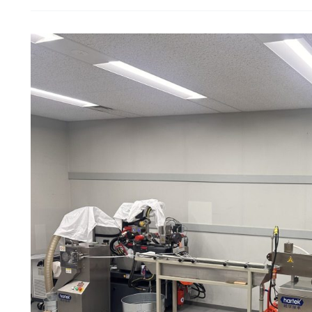
Двухшнековые
экструдеры
-
неделя
высокофункциональных
материалов