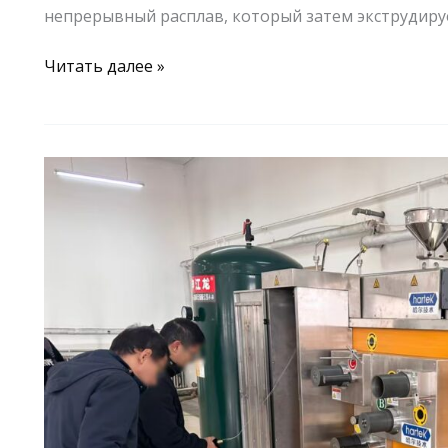
непрерывный расплав, который затем экструдиру
Читать далее »
Небольшая
прядильная
машина
для
расплава
отправлена
в
Пекин