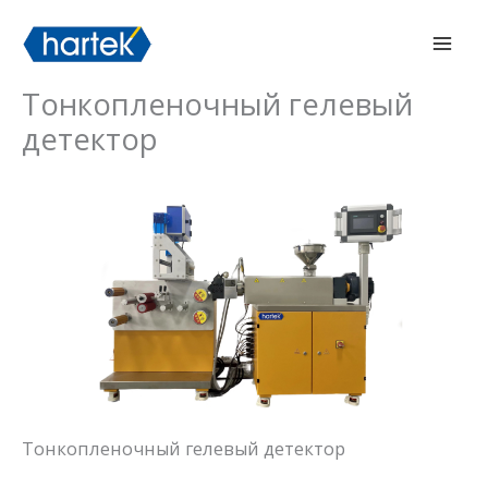
Перейти
搜索
Гла
к
мен
содержимому
Тонкопленочный гелевый
детектор
Тонкопленочный гелевый детектор