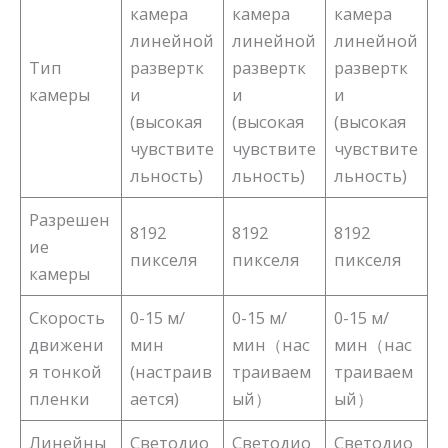
камера
камера
камера
линейной
линейной
линейной
Тип
развертк
развертк
развертк
камеры
и
и
и
(высокая
(высокая
(высокая
чувствите
чувствите
чувствите
льность)
льность)
льность)
Разрешен
8192
8192
8192
ие
пикселя
пикселя
пикселя
камеры
Скорость
0-15 м/
0-15 м/
0-15 м/
движени
мин
мин（нас
мин（нас
я тонкой
(настраив
траиваем
траиваем
пленки
ается)
ый）
ый）
Линейны
Светодио
Светодио
Светодио