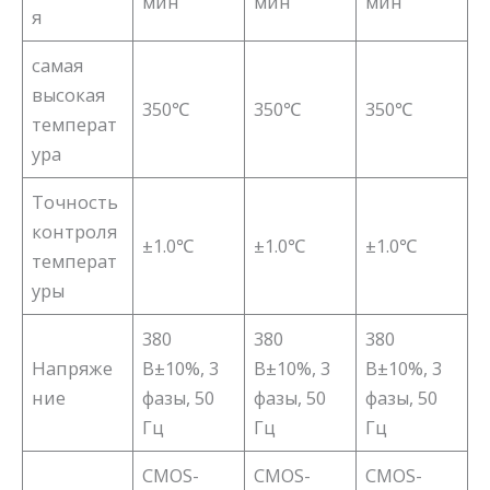
мин
мин
мин
я
самая
высокая
350℃
350℃
350℃
температ
ура
Точность
контроля
±1.0℃
±1.0℃
±1.0℃
температ
уры
380
380
380
Напряже
В±10%, 3
В±10%, 3
В±10%, 3
ние
фазы, 50
фазы, 50
фазы, 50
Гц
Гц
Гц
CMOS-
CMOS-
CMOS-