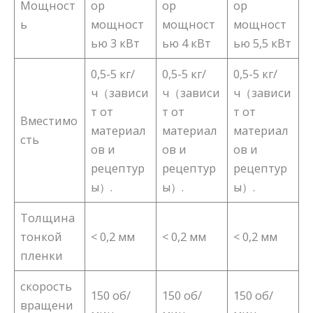
Мощност
ор
ор
ор
ь
мощност
мощност
мощност
ью 3 кВт
ью 4 кВт
ью 5,5 кВт
0,5-5 кг/
0,5-5 кг/
0,5-5 кг/
ч（зависи
ч（зависи
ч（зависи
т от
т от
т от
Вместимо
материал
материал
материал
сть
ов и
ов и
ов и
рецептур
рецептур
рецептур
ы）.
ы）.
ы）.
Толщина
тонкой
< 0,2 мм
< 0,2 мм
< 0,2 мм
пленки
скорость
150 об/
150 об/
150 об/
вращени