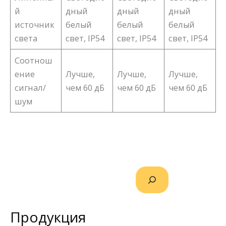
й
дный
дный
дный
источник
белый
белый
белый
света
свет, IP54
свет, IP54
свет, IP54
Соотнош
ение
Лучше,
Лучше,
Лучше,
сигнал/
чем 60 дБ
чем 60 дБ
чем 60 дБ
шум
Продукция