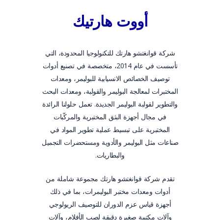
أووت هارتيك
شركة قوانغتشو هارتك للتكنولوجيا المحدودة، التي
تأسست في عام 2014، متخصصة في تصنيع أدوات
توصيف الخصائص الانسيابية للبوليمر، ومعدات
المختبرات لمعالجة البوليمر والقولبة، ومعدات البحث
والتطوير لقولبة البوليمر الجديدة. تعمل حلولنا الرائدة
في مجال أجهزة البثق المختبرية والمركّبات
المختبرية على تبسيط عملية تطوير المواد في
صناعات مثل البوليمر والأدوية ومستحضرات التجميل
والبطاريات.
تقدم شركة قوانغتشو هارتك مجموعة شاملة من
أدوات ومعدات مختبر البوليمرات، بما في ذلك
أجهزة قياس عزم الدوران للتوصيف الريولوجي
وآلات مكتبية صغيرة دقيقة لصب الأفلام، وآلات