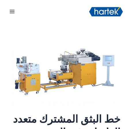
خطي
搜索
القائم
لى
الرئيس
لمحتوى
خط البثق المشترك متعدد