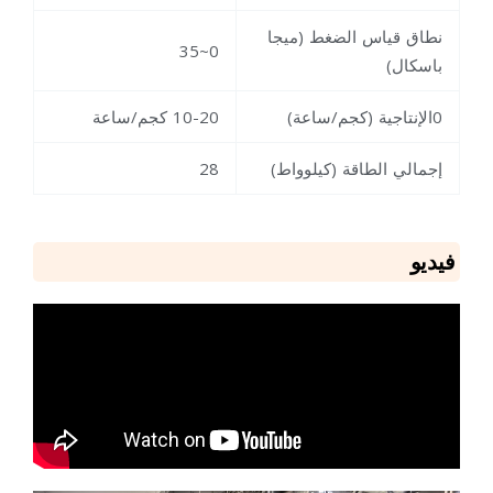
نطاق قياس الضغط (ميجا
0~35
باسكال)
0الإنتاجية (كجم/ساعة)
10-20 كجم/ساعة
إجمالي الطاقة (كيلوواط)
28
فيديو