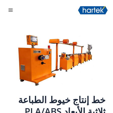
خطي
搜索
القائم
لى
الرئيس
لمحتوى
خط إنتاج خيوط الطباعة
ثلاثية الأبعاد PLA/ABS