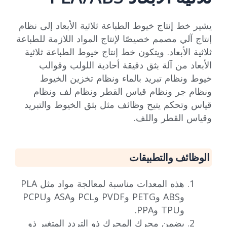
يشير خط إنتاج خيوط الطباعة ثلاثية الأبعاد إلى نظام
إنتاج آلي مصمم خصيصًا لإنتاج المواد اللازمة للطباعة
ثلاثية الأبعاد. ويتكون خط إنتاج خيوط الطباعة ثلاثية
الأبعاد من آلة بثق دقيقة أحادية اللولب وقوالب
خيوط ونظام تبريد بالماء ونظام تخزين الخيوط
ونظام جر ونظام قياس القطر ونظام لف ونظام
قياس وتحكم يتيح وظائف مثل بثق الخيوط والتبريد
وقياس القطر واللف.
الوظائف والتطبيقات
هذه المعدات مناسبة لمعالجة مواد مثل PLA
وABS وPETG وPVDF وPCL وASA وPCPU
وTPU وPPA.
يضمن محرك المحرك ذو التردد المتغير ذو