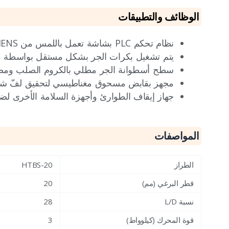
الوظائف والتطبيقات
نظام تحكم PLC بشاشة تعمل باللمس من SIEMENS، ذكي للغاية وسهل التشغيل.
يتم تشغيل بكرات الجر بشكل مستقل بواسطة مح
سطح أسطوانة الجر مطلي بالكروم الصلب ومصق
مجهز بقابض مسحوق مغناطيسي لتحقيق لفّ شد 
جهاز إيقاف الطوارئ وأجهزة السلامة الأخرى لض
المواصفات
الطراز
HTBS-20
قطر البرغي (مم)
20
نسبة L/D
28
قوة المحرك (كيلوواط)
3