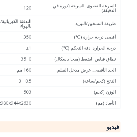
السرعة القصوى. السرعة (دورة في
120
الدقيقة)
التدفئة الكهربائية/ا
طريقة التسخين/التبريد
بالهواء
أقصى درجة حرارة (℃)
350
درجة الحرارة. دقة التحكم (℃)
±1
نطاق قياس الضغط (ميجا باسكال)
0~35
الحد الأقصى. عرض مدخل الفيلم
160 مم
الناتج (كجم/ساعة)
0.5~ 3
الوزن (كجم)
503
الأبعاد (مم)
2980x944x2630
فيديو