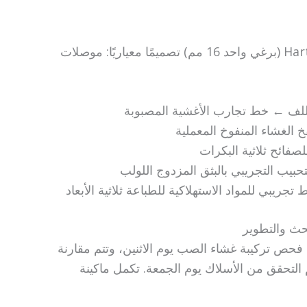
تتبنى وحدة البثق المكتبية الرئيسية للبثق المكتبي من Hartek (برغي واحد 16 مم) تصميمًا معياريًا: موصلات
للف ← خط تجارب الأغشية المصبوبة
خ الغشاء المنفوخ المعملية
فائح ثلاثية البكرات
حبيب التجريبي بالبثق المزدوج اللولب
جريبي للمواد الاستهلاكية للطباعة ثلاثية الأبعاد
حث والتطوير
فحص تركيبة غشاء الصب يوم الاثنين، وتتم مقارنة
 التحقق من الأسلاك يوم الجمعة. تكمل ماكينة