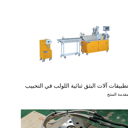
طبيقات آلات البثق ثنائية اللولب في التحبيب
قدمة المنتج