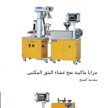
مزايا ماكينة نفخ غشاء البثق المكتبي
ت
مقدمة المنتج
م