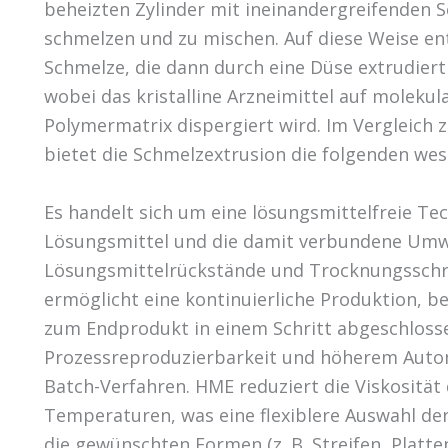
beheizten Zylinder mit ineinandergreifenden S
schmelzen und zu mischen. Auf diese Weise ent
Schmelze, die dann durch eine Düse extrudiert
wobei das kristalline Arzneimittel auf moleku
Polymermatrix dispergiert wird. Im Vergleich
bietet die Schmelzextrusion die folgenden wese
Es handelt sich um eine lösungsmittelfreie Tec
Lösungsmittel und die damit verbundene Um
Lösungsmittelrückstände und Trocknungsschri
ermöglicht eine kontinuierliche Produktion, b
zum Endprodukt in einem Schritt abgeschlosse
Prozessreproduzierbarkeit und höherem Auto
Batch-Verfahren. HME reduziert die Viskositä
Temperaturen, was eine flexiblere Auswahl der 
die gewünschten Formen (z. B. Streifen, Platte