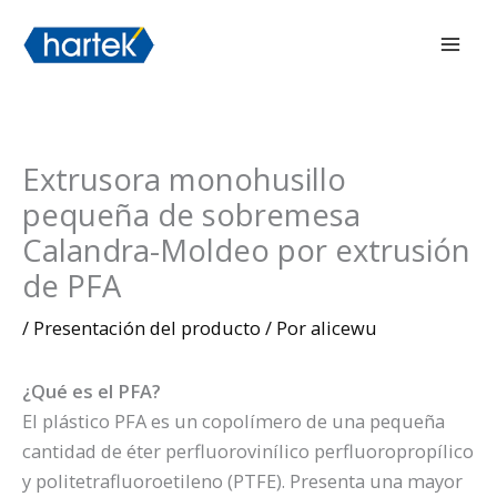
Ir
搜索
Men
al
prin
contenido
Extrusora monohusillo
pequeña de sobremesa
Calandra-Moldeo por extrusión
de PFA
/
Presentación del producto
/ Por
alicewu
¿Qué es el PFA?
El plástico PFA es un copolímero de una pequeña
cantidad de éter perfluorovinílico perfluoropropílico
y politetrafluoroetileno (PTFE). Presenta una mayor