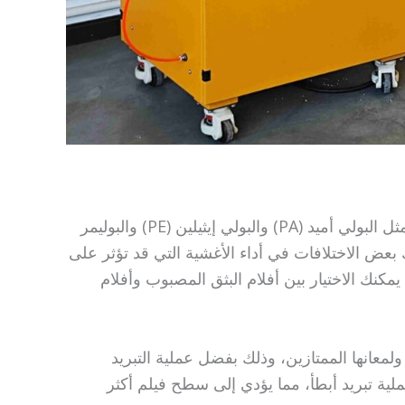
يمكن استخدام كلتا العمليتين لإنتاج نفس أنواع الأغشية، مثل البولي أميد (PA) والبولي إيثيلين (PE) والبوليمر
لكحول الفينيلي (EVOH)، ولكن هناك بعض الاختلافات في أداء الأغشية التي قد تؤثر على
 يمكنك الاختيار بين أفلام البثق المصبوب وأفلام
ولمعانها الممتازين، وذلك بفضل عملية التبريد
عملية تبريد أبطأ، مما يؤدي إلى سطح فيلم أكثر