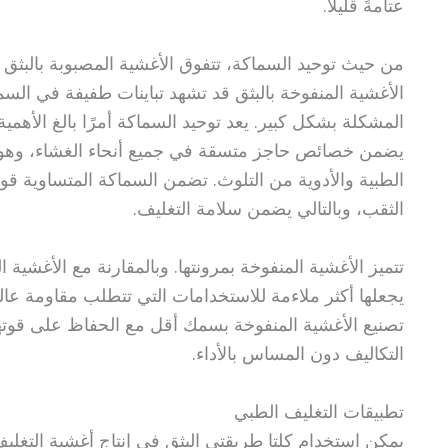
عتامةً قليلاً.
من حيث توحيد السماكة، تتفوق الأغشية المصبوبة بالبثق 
الأغشية المنفوخة بالبثق قد تشهد تباينات طفيفة في السما
المشكلة بشكل كبير. يعد توحيد السماكة أمرًا بالغ الأهم
يضمن خصائص حاجز متسقة في جميع أنحاء الغشاء، وهو أ
الطبية والأدوية من التلوث. تضمن السماكة المتساوية قو
الثقب، وبالتالي يضمن سلامة التغليف.
تتميز الأغشية المنفوخة بمرونتها. وبالمقارنة مع الأغشية 
يجعلها أكثر ملاءمة للاستخدامات التي تتطلب مقاومة عال
تصنيع الأغشية المنفوخة بسمك أقل مع الحفاظ على قوتها
التكاليف دون المساس بالأداء.
تطبيقات التغليف الطبي
يمكن استخدام كلتا طريقتي البثق في إنتاج أغشية التغليف 