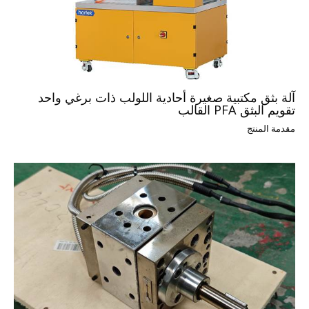
آلة بثق مكتبية صغيرة أحادية اللولب ذات برغي واحد
تقويم البثق PFA القالب
مقدمة المنتج