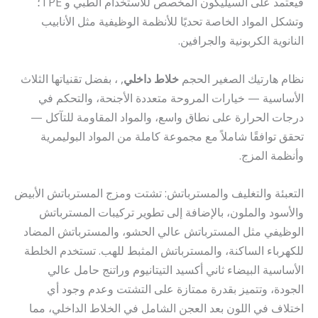
فيعتمد على السيليكون المخصص للاستخدام الطبي و TPE؛
وتشكل المواد الخاصة تحديًا للأنظمة الوظيفية مثل الأنابيب
النانوية الكربونية والجرافين.
نظام هارتيك الصغير الحجم
خلاط داخلي
, ، بفضل تقنياتها الثلاث
الأساسية — خيارات المروحة متعددة الأجنحة، والتحكم في
درجات الحرارة على نطاق واسع، والمواد المقاومة للتآكل —
تحقق توافقًا شاملاً مع مجموعة كاملة من المواد البوليمرية
وأنظمة المزج.
التعبئة والتغليف والمسترباتش: تشتت ومزج المسترباتش الأبيض
والأسود والملون، بالإضافة إلى تطوير تركيبات المسترباتش
الوظيفي مثل المسترباتش عالي الحشو، والمسترباتش المضاد
للكهرباء الساكنة، والمسترباتش المثبط للهب. تستخدم الخلطة
الأساسية البيضاء ثاني أكسيد التيتانيوم وراتنج حامل عالي
الجودة، وتتميز بقدرة ممتازة على التشتت وعدم وجود أي
اختلاف في اللون بعد العجن الشامل في الخلاط الداخلي، مما