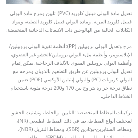
تعديل مادة البولي فينيل كلوريد (PVC): تليين ومزج مادة البولي
فينيل كلوريد المرنة، ومادة البولي فينيل كلوريد الصلبة، ومواد
الكابلات الخالية من الهالوجين ذات الانبعاثات الدخانية المنخفضة.
مزج وتعديل البولي بروبيلين (PP): أنظمة تقوية البولي بروبيلين/
الإيلاستومر، وأنظمة ملء البولي بروبيلين/الحشو غير العضوي،
وأنظمة البولي بروبيلين المقوى بالألياف الزجاجية. يمكن إتمام
تعديل البولي بروبيلين عن طريق التطعيم بالذوبان ومزجه مع
البولي كربونات (PC) والبولي إيثيلين الأوكسي (POE) ضمن
نطاق درجة حرارة يتراوح بين 170 و200 درجة مئوية باستخدام
الخلاط الداخلي.
تركيبات المطاط المتخصصة: التليين، والخلط، وتشتيت الحشو
لمختلف أنواع المطاط، بما في ذلك المطاط الطبيعي (NR)،
ومطاط الستايرين-بوتادين (SBR)، ومطاط النتريل (NBR)،
ومونومر الإيثيلين-البروبيلين-الديين (EPDM)، ومطاط