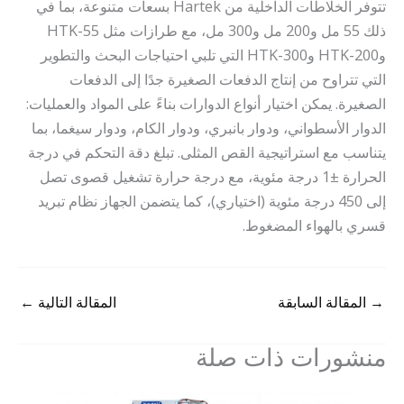
تتوفر الخلاطات الداخلية من Hartek بسعات متنوعة، بما في
ذلك 55 مل و200 مل و300 مل، مع طرازات مثل HTK-55
وHTK-200 وHTK-300 التي تلبي احتياجات البحث والتطوير
التي تتراوح من إنتاج الدفعات الصغيرة جدًا إلى الدفعات
الصغيرة. يمكن اختيار أنواع الدوارات بناءً على المواد والعمليات:
الدوار الأسطواني، ودوار بانبري، ودوار الكام، ودوار سيغما، بما
يتناسب مع استراتيجية القص المثلى. تبلغ دقة التحكم في درجة
الحرارة ±1 درجة مئوية، مع درجة حرارة تشغيل قصوى تصل
إلى 450 درجة مئوية (اختياري)، كما يتضمن الجهاز نظام تبريد
قسري بالهواء المضغوط.
→
المقالة السابقة
المقالة التالية
←
منشورات ذات صلة