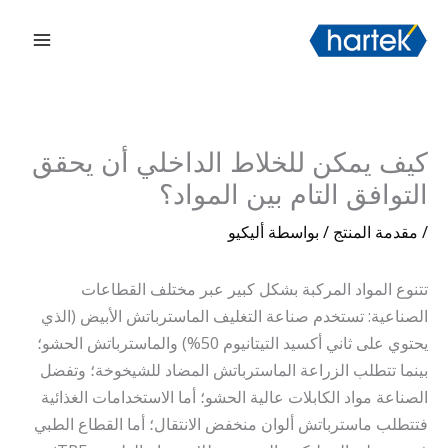
خطي
搜索
القائم
لى
الرئي
لمحتوى
كيف يمكن للخلاط الداخلي أن يحقق
التوافق التام بين المواد؟
/
مقدمة المنتج
/ بواسطة
أليكيو
تتنوع المواد المركبة بشكل كبير عبر مختلف القطاعات
الصناعية: تستخدم صناعة التغليف الماسترباتش الأبيض (الذي
يحتوي على ثاني أكسيد التيتانيوم 50%) والماسترباتش الحشو؛
بينما تتطلب الزراعة الماسترباتش المضاد للشيخوخة؛ وتفضل
الصناعة مواد الكابلات عالية الحشو؛ أما الاستخدامات الغذائية
فتتطلب ماسترباتش ألوان منخفض الانتقال؛ أما القطاع الطبي