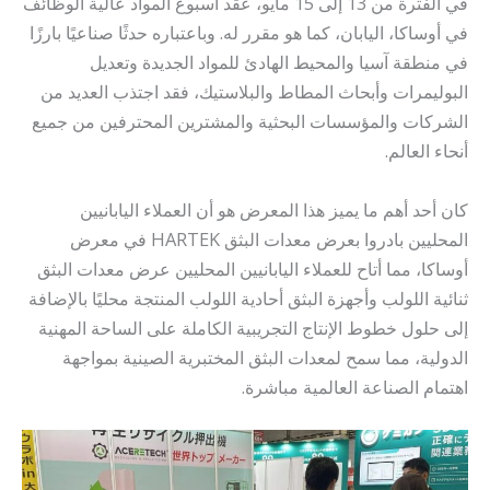
في الفترة من 13 إلى 15 مايو، عُقد أسبوع المواد عالية الوظائف
في أوساكا، اليابان، كما هو مقرر له. وباعتباره حدثًا صناعيًا بارزًا
في منطقة آسيا والمحيط الهادئ للمواد الجديدة وتعديل
البوليمرات وأبحاث المطاط والبلاستيك، فقد اجتذب العديد من
الشركات والمؤسسات البحثية والمشترين المحترفين من جميع
أنحاء العالم.
كان أحد أهم ما يميز هذا المعرض هو أن العملاء اليابانيين
المحليين بادروا بعرض معدات البثق HARTEK في معرض
أوساكا، مما أتاح للعملاء اليابانيين المحليين عرض معدات البثق
ثنائية اللولب وأجهزة البثق أحادية اللولب المنتجة محليًا بالإضافة
إلى حلول خطوط الإنتاج التجريبية الكاملة على الساحة المهنية
الدولية، مما سمح لمعدات البثق المختبرية الصينية بمواجهة
اهتمام الصناعة العالمية مباشرة.