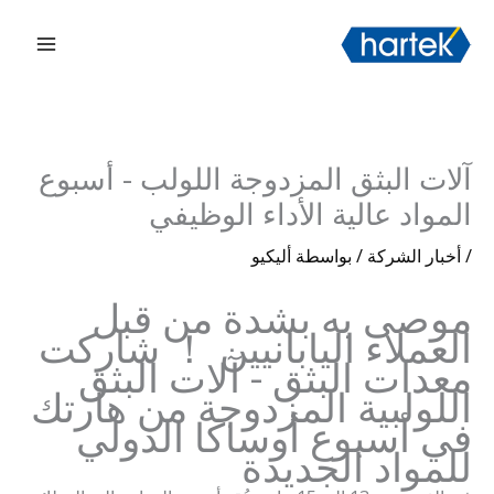
خطي
搜索
القائم
لى
الرئي
لمحتوى
آلات البثق المزدوجة اللولب - أسبوع
المواد عالية الأداء الوظيفي
/
أخبار الشركة
/ بواسطة
أليكيو
موصى به بشدة من قبل
العملاء اليابانيين ！ شاركت
معدات البثق - آلات البثق
اللولبية المزدوجة من هارتك
في أسبوع أوساكا الدولي
للمواد الجديدة