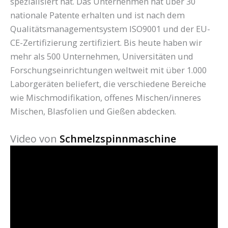
spezialisiert hat. Das Unternehmen hat über 30
nationale Patente erhalten und ist nach dem
Qualitätsmanagementsystem ISO9001 und der EU-
CE-Zertifizierung zertifiziert. Bis heute haben wir
mehr als 500 Unternehmen, Universitäten und
Forschungseinrichtungen weltweit mit über 1.000
Laborgeräten beliefert, die verschiedene Bereiche
wie Mischmodifikation, offenes Mischen/inneres
Mischen, Blasfolien und Gießen abdecken.
Video von
Schmelzspinnmaschine