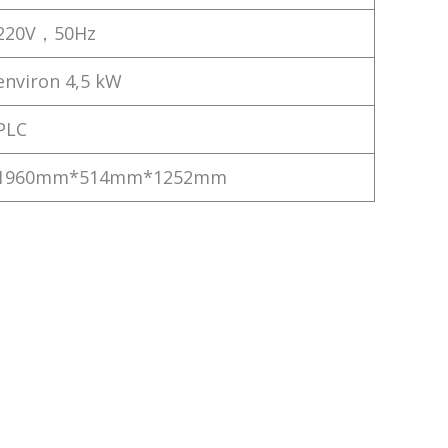
220V，50Hz
environ 4,5 kW
PLC
1960mm*514mm*1252mm