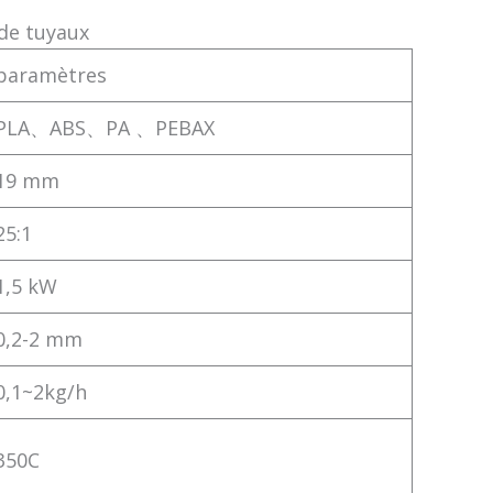
 de tuyaux
paramètres
PLA、ABS、PA 、PEBAX
19 mm
25:1
1,5 kW
0,2-2 mm
0,1~2kg/h
350C