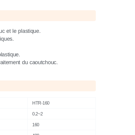
c et le plastique.
iques.
lastique.
raitement du caoutchouc.
HTR-160
0.2~2
160