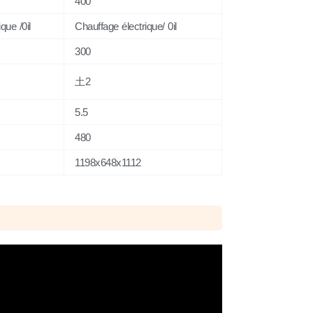
400
que /0il
Chauffage électrique/ 0il
300
土2
5.5
480
1198x648x1112