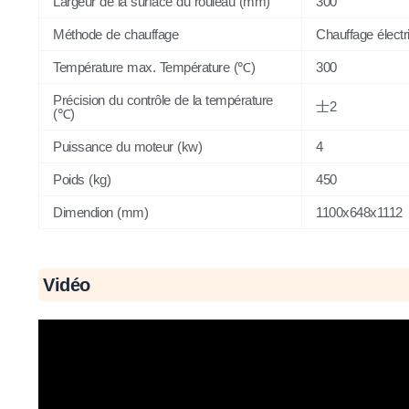
Largeur de la surface du rouleau (mm)
300
Méthode de chauffage
Chauffage électri
Température max. Température (℃)
300
Précision du contrôle de la température
士2
(℃)
Puissance du moteur (kw)
4
Poids (kg)
450
Dimendion (mm)
1100x648x1112
Vidéo