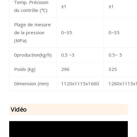
Temp. Précision
±1
±1
du contrôle (℃)
Plage de mesure
de la pression
0~35
0~35
(MPa)
0production(kg/h)
0.5 ~3
0.5~ 5
Poids (kg)
296
325
Dimension (mm)
1120x1115x1660
1260x1115x
Vidéo