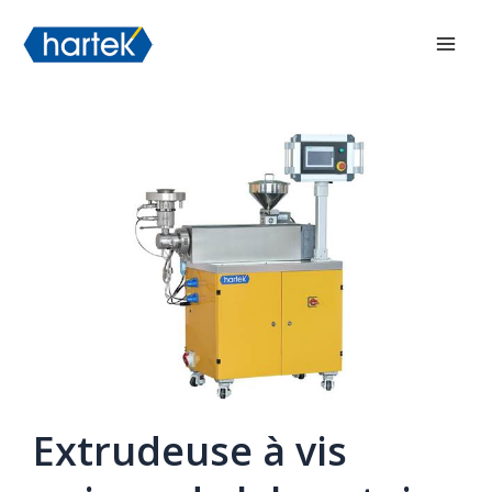
Aller
搜索
Men
au
princ
contenu
Extrudeuse à vis