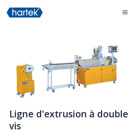
Aller
搜索
Men
au
princ
contenu
Ligne d'extrusion à double
vis