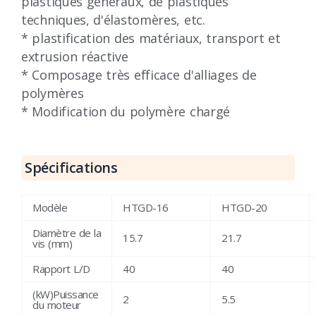
plastiques généraux, de plastiques
techniques, d'élastomères, etc.
* plastification des matériaux, transport et
extrusion réactive
* Composage très efficace d'alliages de
polymères
* Modification du polymère chargé
Spécifications
Modèle
HTGD-16
HTGD-20
Diamètre de la
15.7
21.7
vis (mm)
Rapport L/D
40
40
(kW)Puissance
2
5.5
du moteur