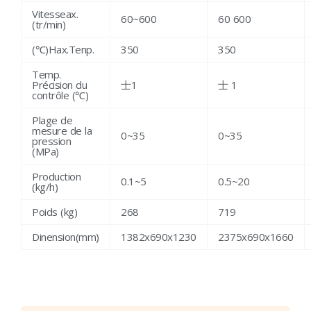
Vitesseax.
60~600
60 600
(tr/min)
(℃)Hax.Tenp.
350
350
Temp.
Précision du
士1
士 1
contrôle (℃)
Plage de
mesure de la
0~35
0~35
pression
(MPa)
Production
0.1~5
0.5~20
(kg/h)
Poids (kg)
268
719
Dinension(mm)
1382x690x1230
2375x690x1660